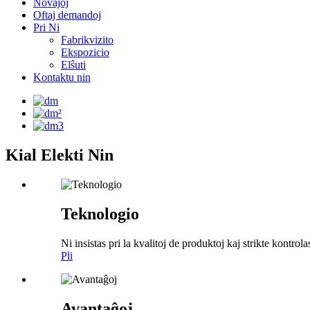
Novaĵoj
Oftaj demandoj
Pri Ni
Fabrikvizito
Ekspozicio
Elŝuti
Kontaktu nin
Kial Elekti Nin
Teknologio
Ni insistas pri la kvalitoj de produktoj kaj strikte kontrol
Pli
Avantaĝoj